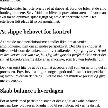
udbrændthed.
Perfektionister har ofte svært ved at slappe af, fordi de føler, at de altid
burde gøre mere. Selv fritid kan blive en præstationsarena – hvor man
skal træne optimalt, spise rigtigt og have det perfekte hjem. Det
efterlader lidt plads til ro og spontanitet.
At slippe behovet for kontrol
At arbejde med perfektionisme handler ikke om at sænke
ambitionerne, men om at ændre perspektivet. Det første skridt er at
blive bevidst om de tanker, der driver adfærden. Spørg dig selv:
Hvad
er det værste, der kan ske, hvis jeg ikke gør det perfekt?
Ofte viser det
sig, at konsekvenserne ikke er så alvorlige, som frygten fortæller dig.
Det kan også hjælpe at øve sig i at acceptere fejl som en naturlig del af
processen. Prøv bevidst at gøre noget “godt nok” i stedet for perfekt –
og mærk, hvordan det føles. Over tid kan det mindske presset og give
mere overskud.
Skab balance i hverdagen
For at bryde med perfektionismen er det vigtigt at skabe balance
mellem krav og pauser. Planlæg tid til restitution, og vær realistisk