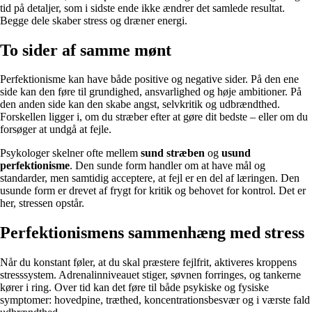
tid på detaljer, som i sidste ende ikke ændrer det samlede resultat.
Begge dele skaber stress og dræner energi.
To sider af samme mønt
Perfektionisme kan have både positive og negative sider. På den ene
side kan den føre til grundighed, ansvarlighed og høje ambitioner. På
den anden side kan den skabe angst, selvkritik og udbrændthed.
Forskellen ligger i, om du stræber efter at gøre dit bedste – eller om du
forsøger at undgå at fejle.
Psykologer skelner ofte mellem
sund stræben
og
usund
perfektionisme
. Den sunde form handler om at have mål og
standarder, men samtidig acceptere, at fejl er en del af læringen. Den
usunde form er drevet af frygt for kritik og behovet for kontrol. Det er
her, stressen opstår.
Perfektionismens sammenhæng med stress
Når du konstant føler, at du skal præstere fejlfrit, aktiveres kroppens
stresssystem. Adrenalinniveauet stiger, søvnen forringes, og tankerne
kører i ring. Over tid kan det føre til både psykiske og fysiske
symptomer: hovedpine, træthed, koncentrationsbesvær og i værste fald