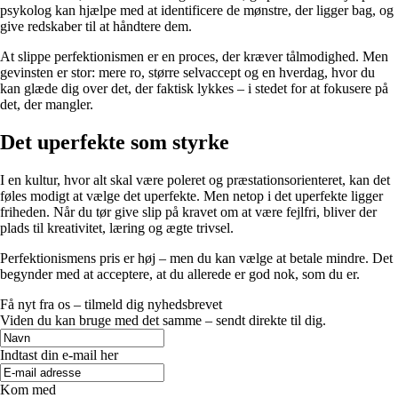
psykolog kan hjælpe med at identificere de mønstre, der ligger bag, og
give redskaber til at håndtere dem.
At slippe perfektionismen er en proces, der kræver tålmodighed. Men
gevinsten er stor: mere ro, større selvaccept og en hverdag, hvor du
kan glæde dig over det, der faktisk lykkes – i stedet for at fokusere på
det, der mangler.
Det uperfekte som styrke
I en kultur, hvor alt skal være poleret og præstationsorienteret, kan det
føles modigt at vælge det uperfekte. Men netop i det uperfekte ligger
friheden. Når du tør give slip på kravet om at være fejlfri, bliver der
plads til kreativitet, læring og ægte trivsel.
Perfektionismens pris er høj – men du kan vælge at betale mindre. Det
begynder med at acceptere, at du allerede er god nok, som du er.
Få nyt fra os – tilmeld dig nyhedsbrevet
Viden du kan bruge med det samme – sendt direkte til dig.
Indtast din e-mail her
Kom med