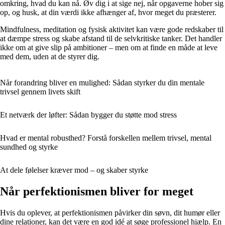
omkring, hvad du kan nå. Øv dig i at sige nej, når opgaverne hober sig
op, og husk, at din værdi ikke afhænger af, hvor meget du præsterer.
Mindfulness, meditation og fysisk aktivitet kan være gode redskaber til
at dæmpe stress og skabe afstand til de selvkritiske tanker. Det handler
ikke om at give slip på ambitioner – men om at finde en måde at leve
med dem, uden at de styrer dig.
Når forandring bliver en mulighed: Sådan styrker du din mentale
trivsel gennem livets skift
Et netværk der løfter: Sådan bygger du støtte mod stress
Hvad er mental robusthed? Forstå forskellen mellem trivsel, mental
sundhed og styrke
At dele følelser kræver mod – og skaber styrke
Når perfektionismen bliver for meget
Hvis du oplever, at perfektionismen påvirker din søvn, dit humør eller
dine relationer, kan det være en god idé at søge professionel hjælp. En