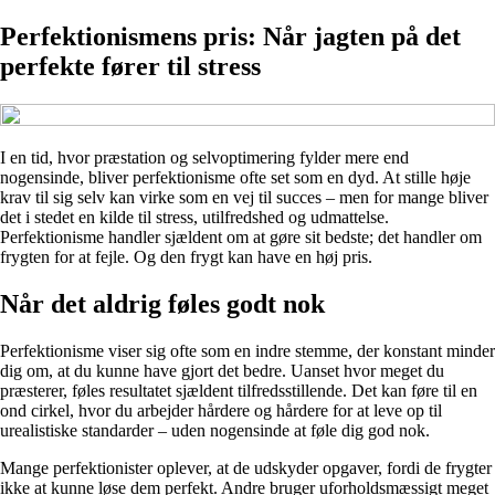
Perfektionismens pris: Når jagten på det
perfekte fører til stress
I en tid, hvor præstation og selvoptimering fylder mere end
nogensinde, bliver perfektionisme ofte set som en dyd. At stille høje
krav til sig selv kan virke som en vej til succes – men for mange bliver
det i stedet en kilde til stress, utilfredshed og udmattelse.
Perfektionisme handler sjældent om at gøre sit bedste; det handler om
frygten for at fejle. Og den frygt kan have en høj pris.
Når det aldrig føles godt nok
Perfektionisme viser sig ofte som en indre stemme, der konstant minder
dig om, at du kunne have gjort det bedre. Uanset hvor meget du
præsterer, føles resultatet sjældent tilfredsstillende. Det kan føre til en
ond cirkel, hvor du arbejder hårdere og hårdere for at leve op til
urealistiske standarder – uden nogensinde at føle dig god nok.
Mange perfektionister oplever, at de udskyder opgaver, fordi de frygter
ikke at kunne løse dem perfekt. Andre bruger uforholdsmæssigt meget